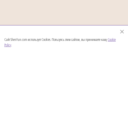
Сайт ShenYun.com использует Cookies. Пользуясь этим сайтом, вы принимаете нашу
Cookie
Policy
.
Shen Yun Performing Arts – это ведущая компания китайского классического
танца и музыки, основанная в Нью-Йорке. Она представляет китайский