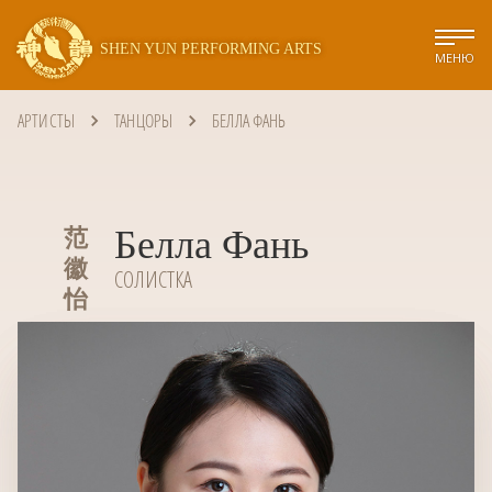
SHEN YUN PERFORMING ARTS
МЕНЮ
АРТИСТЫ
ТАНЦОРЫ
БЕЛЛА ФАНЬ
Белла Фань
范
徽
СОЛИСТКА
怡