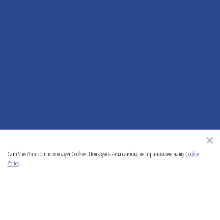
Сайт ShenYun.com использует Cookies. Пользуясь этим сайтом, вы принимаете нашу
Cookie
Policy
.