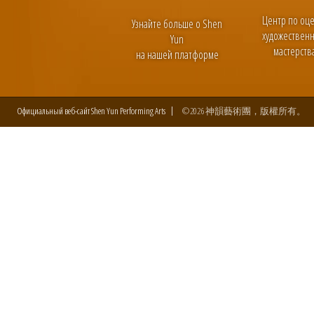
Центр по оц
Узнайте больше о Shen
художествен
Yun
мастерств
на нашей платформе
Официальный веб-сайт Shen Yun Performing Arts
©2026 神韻藝術團，版權所有。