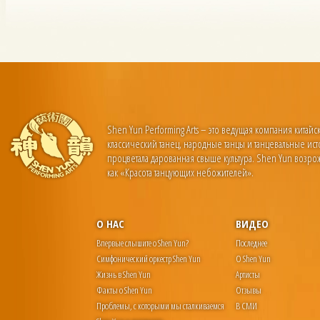
Shen Yun Performing Arts – это ведущая компания китайс
классический танец, народные танцы и танцевальные ист
процветала дарованная свыше культура. Shen Yun возро
как «Красота танцующих небожителей».
О НАС
ВИДЕО
Впервые слышите о Shen Yun?
Последнее
Симфонический оркестр Shen Yun
О Shen Yun
Жизнь в Shen Yun
Артисты
Факты о Shen Yun
Отзывы
Проблемы, с которыми мы сталкиваемся
В СМИ