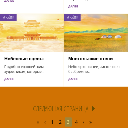
ДАЛЕЕ
ДАЛЕЕ
УЗНАЙТЕ
УЗНАЙТЕ
Небесные сцены
Монгольские степи
Подобно европейским
Небо ярко-синее, чистое поле
художникам, которые...
безбрежно...
ДАЛЕЕ
ДАЛЕЕ
СЛЕДУЮЩАЯ СТРАНИЦА
«
‹
1
2
3
4
›
»