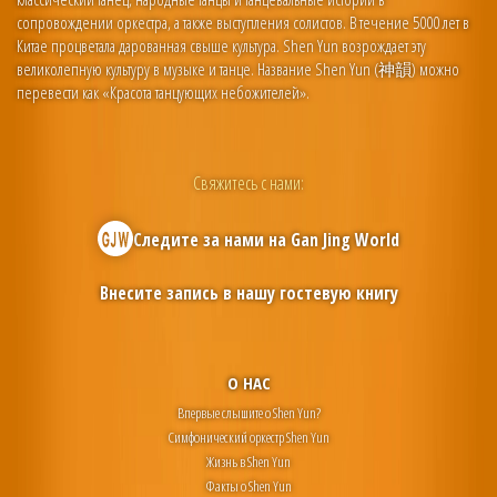
сопровождении оркестра, а также выступления солистов. В течение 5000 лет в
Китае процветала дарованная свыше культура. Shen Yun возрождает эту
великолепную культуру в музыке и танце. Название Shen Yun (神韻) можно
перевести как «Красота танцующих небожителей».
Свяжитесь с нами:
Следите за нами на
Gan Jing World
Внесите запись в нашу гостевую книгу
О НАС
Впервые слышите о Shen Yun?
Симфонический оркестр Shen Yun
Жизнь в Shen Yun
Факты о Shen Yun