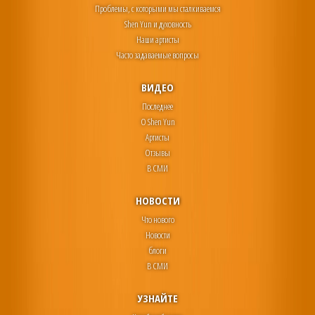
Проблемы, с которыми мы сталкиваемся
Shen Yun и духовность
Наши артисты
Часто задаваемые вопросы
ВИДЕО
Последнее
О Shen Yun
Артисты
Отзывы
В СМИ
НОВОСТИ
Что нового
Новости
блоги
В СМИ
УЗНАЙТЕ