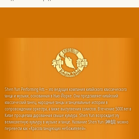
Shen Yun Performing Arts – это ведущая компания китайского классического
танца и музыки, основанная в Нью-Йорке. Она представляет китайский
классический танец, народные танцы и танцевальные истории в
сопровождении оркестра, а также выступления солистов. В течение 5000 лет в
Китае процветала дарованная свыше культура. Shen Yun возрождает эту
великолепную культуру в музыке и танце. Название Shen Yun (神韻) можно
перевести как «Красота танцующих небожителей».