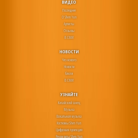
ВИДЕО
Последнее
О Shen Yun
Артисты
Отзывы
В СМИ
НОВОСТИ
Что нового
Новости
блоги
В СМИ
УЗНАЙТЕ
Китайский танец
Музыка
Вокальная музыка
Костюмы Shen Yun
Цифровая проекция
Реквизиты Shen Yun