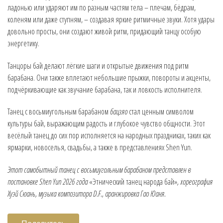
ладонью или ударяют им по разным частям тела – плечам, бёдрам,
коленям или даже ступням, – создавая яркие ритмичные звуки. Хотя удары
довольно просты, они создают живой ритм, придающий танцу особую
энергетику.
Танцоры бай делают лёгкие шаги и открытые движения под ритм
барабана. Они также вплетают небольшие прыжки, повороты и акценты,
подчёркивающие как звучание барабана, так и ловкость исполнителя.
Танец с восьмиугольным барабаном
бацзяо
стал ценным символом
культуры бай, выражающим радость и глубокое чувство общности. Этот
весёлый танец до сих пор исполняется на народных праздниках, таких как
ярмарки, новоселья, свадьбы, а также в представлениях Shen Yun.
Этот самобытный танец с восьмиугольным барабаном представлен в
постановке Shen Yun 2026 года
«Этнический танец народа бай»
, хореография
Хуэй Сюань, музыка композитора D.F., аранжировка Гао Юаня.