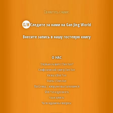
Свяжитесь с нами:
Следите за нами на
Gan Jing World
Внесите запись в нашу гостевую книгу
О НАС
Впервые слышите о Shen Yun?
Симфонический оркестр Shen Yun
Жизнь в Shen Yun
Факты о Shen Yun
Проблемы, с которыми мы сталкиваемся
Shen Yun и духовность
Наши артисты
Часто задаваемые вопросы