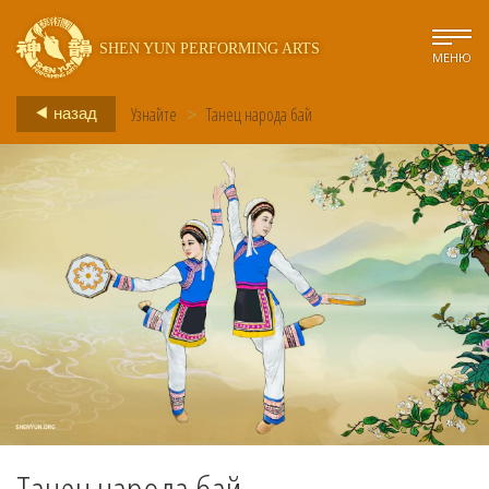
SHEN YUN PERFORMING ARTS
МЕНЮ
Узнайте
>
Танец народа бай
назад
Танец народа бай