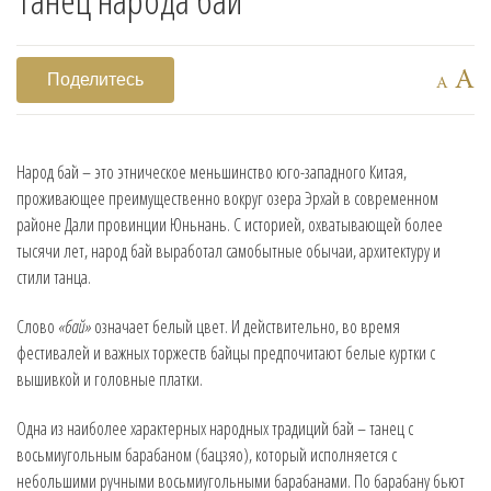
A
Поделитесь
A
Народ бай – это этническое меньшинство юго-западного Китая,
проживающее преимущественно вокруг озера Эрхай в современном
районе Дали провинции Юньнань. С историей, охватывающей более
тысячи лет, народ бай выработал самобытные обычаи, архитектуру и
стили танца.
Слово
«бай»
означает белый цвет. И действительно, во время
фестивалей и важных торжеств байцы предпочитают белые куртки с
вышивкой и головные платки.
Одна из наиболее характерных народных традиций бай – танец с
восьмиугольным барабаном (бацзяо), который исполняется с
небольшими ручными восьмиугольными барабанами. По барабану бьют