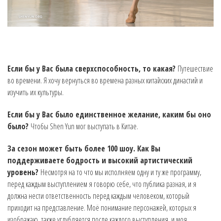
Если бы у Вас была сверхспособность, то какая?
Путешествие
во времени. Я хочу вернуться во времена разных китайских династий и
изучить их культуры.
Если бы у Вас было единственное желание, каким бы оно
было?
Чтобы Shen Yun мог выступать в Китае.
За сезон может быть более 100 шоу. Как Вы
поддерживаете бодрость и высокий артистический
уровень?
Несмотря на то что мы исполняем одну и ту же программу,
перед каждым выступлением я говорю себе, что публика разная, и я
должна нести ответственность перед каждым человеком, который
приходит на представление. Моё понимание персонажей, которых я
изображаю, также углубляется после каждого выступления, и моя