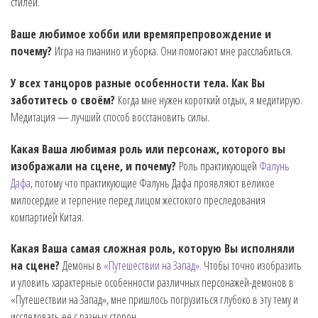
стилей.
Ваше любимое хобби или времяпрепровождение и
почему?
Игра на пианино и уборка. Они помогают мне расслабиться.
У всех танцоров разные особенности тела. Как Вы
заботитесь о своём?
Когда мне нужен короткий отдых, я медитирую.
Медитация — лучший способ восстановить силы.
Какая Ваша любимая роль или персонаж, которого вы
изображали на сцене, и почему?
Роль практикующей
Фалунь
Дафа
, потому что практикующие Фалунь Дафа проявляют великое
милосердие и терпение перед лицом жестокого преследования
компартией Китая.
Какая Ваша самая сложная роль, которую Вы исполняли
на сцене?
Демоны в
«Путешествии на Запад»
. Чтобы точно изобразить
и уловить характерные особенности различных персонажей-демонов в
«Путешествии на Запад», мне пришлось погрузиться глубоко в эту тему и
исследовать её с разных сторон.