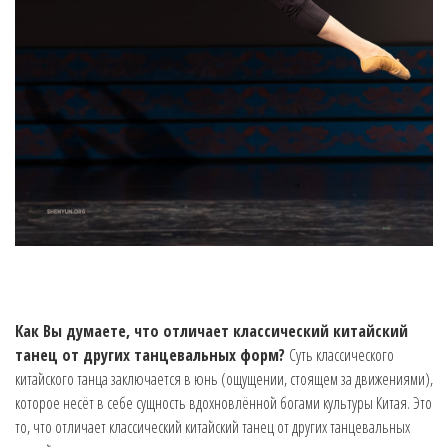
Как Вы думаете, что отличает классический китайский
танец от других танцевальных форм?
Суть классического
китайского танца заключается в юнь (ощущении, стоящем за движениями),
которое несёт в себе сущность вдохновлённой богами культуры Китая. Это
то, что отличает классический китайский танец от других танцевальных