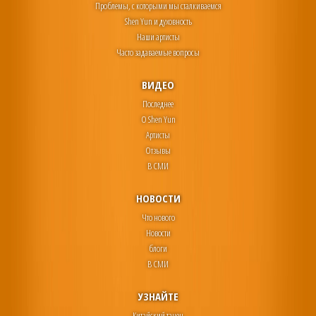
Проблемы, с которыми мы сталкиваемся
Shen Yun и духовность
Наши артисты
Часто задаваемые вопросы
ВИДЕО
Последнее
О Shen Yun
Артисты
Отзывы
В СМИ
НОВОСТИ
Что нового
Новости
блоги
В СМИ
УЗНАЙТЕ
Китайский танец