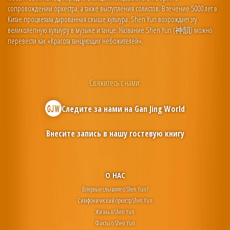
сопровождении оркестра, а также выступления солистов. В течение 5000 лет в
Китае процветала дарованная свыше культура. Shen Yun возрождает эту
великолепную культуру в музыке и танце. Название Shen Yun (神韻) можно
перевести как «Красота танцующих небожителей».
Свяжитесь с нами:
Следите за нами на
Gan Jing World
Внесите запись в нашу гостевую книгу
О НАС
Впервые слышите о Shen Yun?
Симфонический оркестр Shen Yun
Жизнь в Shen Yun
Факты о Shen Yun