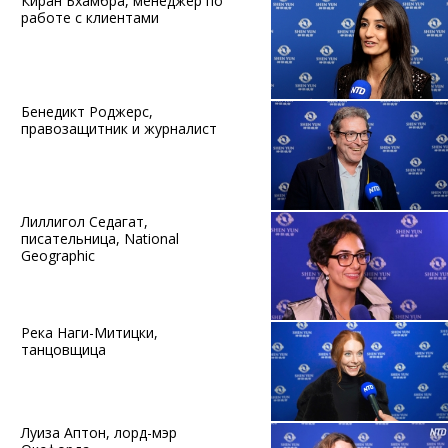
Киран Бхамбра, менеджер по
работе с клиентами
Бенедикт Роджерс,
правозащитник и журналист
Лиллигол Седагат,
писательница, National
Geographic
Река Наги-Митицки,
танцовщица
Луиза Аптон, лорд-мэр