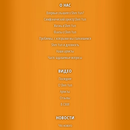
О НАС
Впервые слышите о Shen Yun?
Симфонический оркестр Shen Yun
Жизнь в Shen Yun
Факты о Shen Yun
Проблемы, с которыми мы сталкиваемся
Shen Yun и духовность
Наши артисты
Часто задаваемые вопросы
ВИДЕО
Последнее
О Shen Yun
Артисты
Отзывы
В СМИ
НОВОСТИ
Что нового