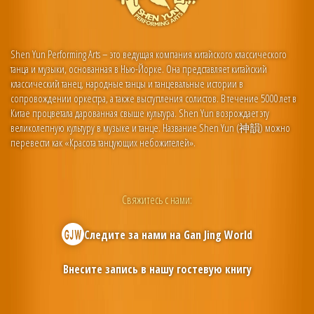
Shen Yun Performing Arts – это ведущая компания китайского классического
танца и музыки, основанная в Нью-Йорке. Она представляет китайский
классический танец, народные танцы и танцевальные истории в
сопровождении оркестра, а также выступления солистов. В течение 5000 лет в
Китае процветала дарованная свыше культура. Shen Yun возрождает эту
великолепную культуру в музыке и танце. Название Shen Yun (神韻) можно
перевести как «Красота танцующих небожителей».
Свяжитесь с нами:
Следите за нами на
Gan Jing World
Внесите запись в нашу гостевую книгу