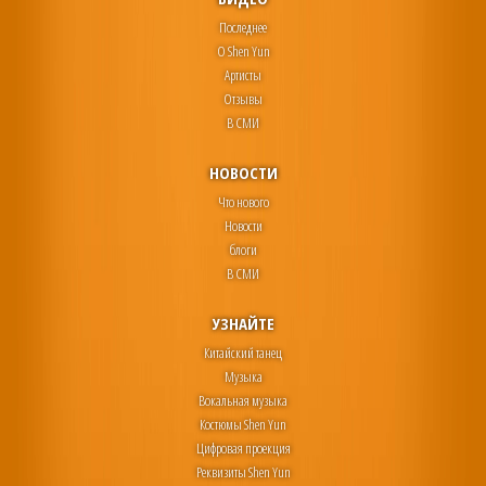
Последнее
О Shen Yun
Артисты
Отзывы
В СМИ
НОВОСТИ
Что нового
Новости
блоги
В СМИ
УЗНАЙТЕ
Китайский танец
Музыка
Вокальная музыка
Костюмы Shen Yun
Цифровая проекция
Реквизиты Shen Yun