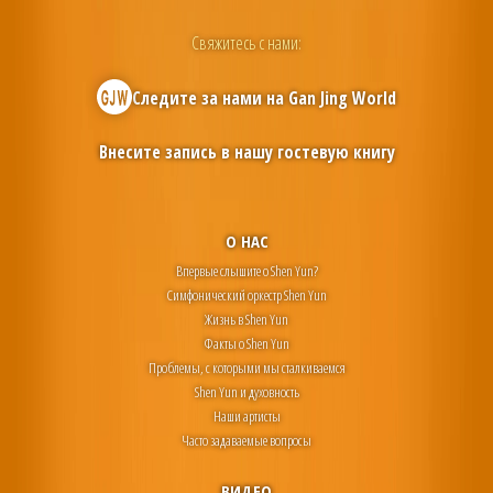
Свяжитесь с нами:
Следите за нами на
Gan Jing World
Внесите запись в нашу гостевую книгу
О НАС
Впервые слышите о Shen Yun?
Симфонический оркестр Shen Yun
Жизнь в Shen Yun
Факты о Shen Yun
Проблемы, с которыми мы сталкиваемся
Shen Yun и духовность
Наши артисты
Часто задаваемые вопросы
ВИДЕО