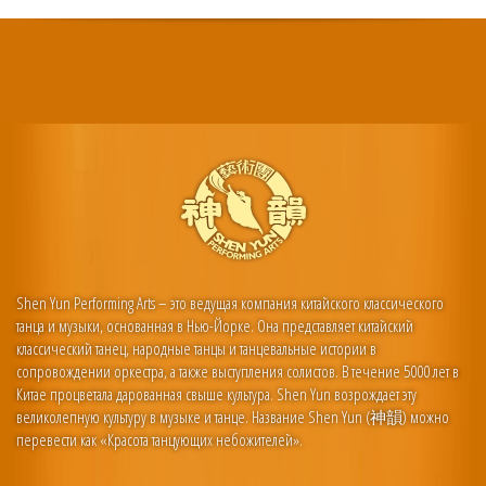
Shen Yun Performing Arts – это ведущая компания китайского классического
танца и музыки, основанная в Нью-Йорке. Она представляет китайский
классический танец, народные танцы и танцевальные истории в
сопровождении оркестра, а также выступления солистов. В течение 5000 лет в
Китае процветала дарованная свыше культура. Shen Yun возрождает эту
великолепную культуру в музыке и танце. Название Shen Yun (神韻) можно
перевести как «Красота танцующих небожителей».