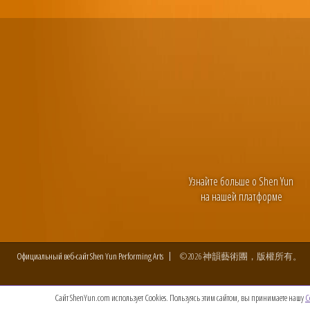
Узнайте больше о Shen Yun
на нашей платформе
Официальный веб-сайт Shen Yun Performing Arts
©2026 神韻藝術團，版權所有。
Сайт ShenYun.com использует Cookies. Пользуясь этим сайтом, вы принимаете нашу
C