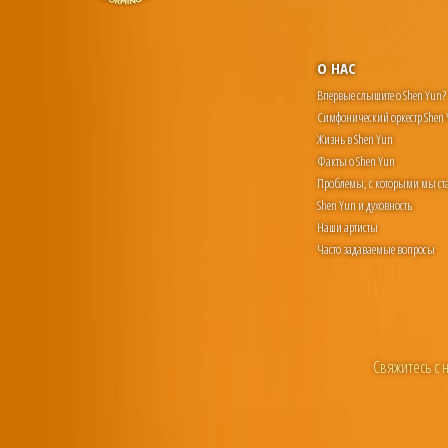
О НАС
Впервые слышите о Shen Yun?
Симфонический оркестр Shen
Жизнь в Shen Yun
Факты о Shen Yun
Проблемы, с которыми мы ст
Shen Yun и духовность
Наши артисты
Часто задаваемые вопросы
Свяжитесь с 