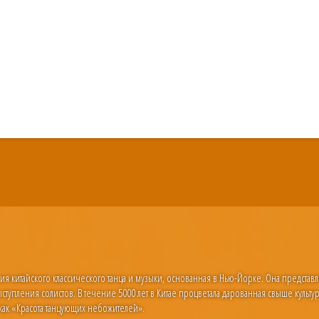
ния китайского классического танца и музыки, основанная в Нью-Йорке. Она представ
ступления солистов. В течение 5000 лет в Китае процветала дарованная свыше культур
к «Красота танцующих небожителей».