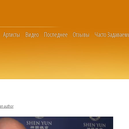
Артисты
Видео
Последнее
Отзывы
Часто Задавае
an author