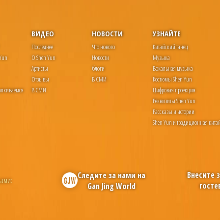
ВИДЕО
НОВОСТИ
УЗНАЙТЕ
Последнее
Что нового
Китайский танец
 Yun
О Shen Yun
Новости
Музыка
Артисты
блоги
Вокальная музыка
Отзывы
В СМИ
Костюмы Shen Yun
алкиваемся
В СМИ
Цифровая проекция
Реквизиты Shen Yun
Рассказы и истории
Shen Yun и традиционная китай
Внесите 
Следите за нами на
нами:
госте
Gan Jing World