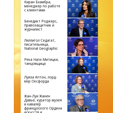
Киран Бхамбра,
менеджер по работе
с клиентами
Бенедикт Роджерс,
правозащитник и
журналист
Лиллигол Седагат,
писательница,
National Geographic
Река Наги-Митицки,
танцовщица
Луиза Аптон, лорд-
мэр Оксфорда
Жан-Луи Жанен
Давье, куратор музея
и кавалер
французского Ордена
искусств и