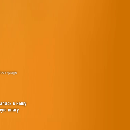
ская культура
запись в нашу
вую книгу