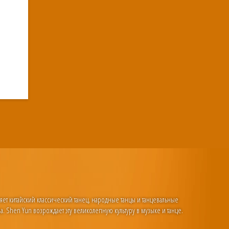
ляет китайский классический танец, народные танцы и танцевальные
а. Shen Yun возрождает эту великолепную культуру в музыке и танце.