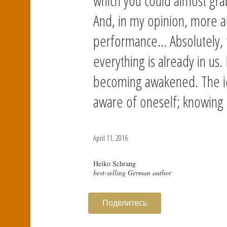
which you could almost gra
And, in my opinion, more 
performance... Absolutely, th
everything is already in us. B
becoming awakened. The ide
aware of oneself; knowing 
April 11, 2016
Heiko Schrang
best-selling German author
Поделитесь