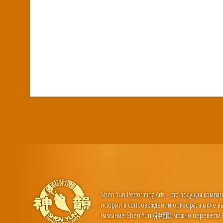
Shen Yun Performing Arts – это ведущая компа
истории в сопровождении оркестра, а также вы
Название Shen Yun (神韻) можно перевести ка