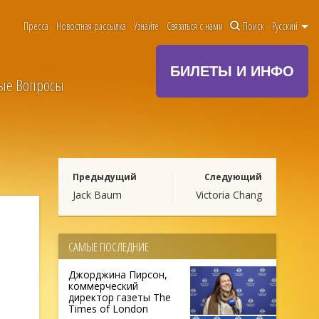
Пресса
Новостная рассылка
Узнайте
Связаться с нами
Поиск
Pусский
БИЛЕТЫ И ИНФО
мые Вопросы
Предыдущий
Следующий
Jack Baum
Victoria Chang
САМЫЕ ПОСЛЕДНИЕ
Джорджина Пирсон,
коммерческий
директор газеты The
Times of London