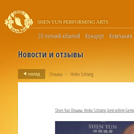
SHEN YUN PERFORMING ARTS
20-летний юбилей
Концерт
Компания
Новости и отзывы
Отзывы
>
Heiko Schrang
назад
Shen Yun Отзывы: Heiko Schrang, best-selling Germ