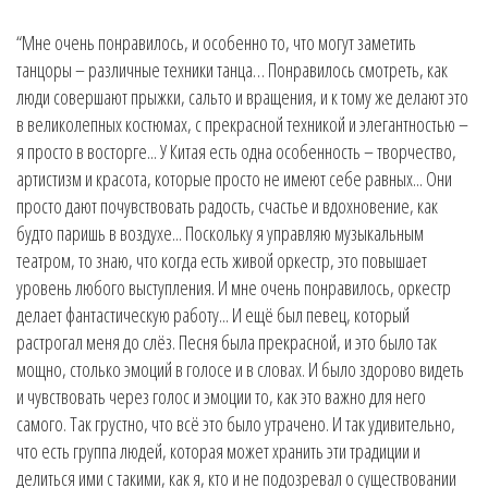
“Мне очень понравилось, и особенно то, что могут заметить
танцоры – различные техники танца… Понравилось смотреть, как
люди совершают прыжки, сальто и вращения, и к тому же делают это
в великолепных костюмах, с прекрасной техникой и элегантностью –
я просто в восторге... У Китая есть одна особенность – творчество,
артистизм и красота, которые просто не имеют себе равных... Они
просто дают почувствовать радость, счастье и вдохновение, как
будто паришь в воздухе... Поскольку я управляю музыкальным
театром, то знаю, что когда есть живой оркестр, это повышает
уровень любого выступления. И мне очень понравилось, оркестр
делает фантастическую работу... И ещё был певец, который
растрогал меня до слёз. Песня была прекрасной, и это было так
мощно, столько эмоций в голосе и в словах. И было здорово видеть
и чувствовать через голос и эмоции то, как это важно для него
самого. Так грустно, что всё это было утрачено. И так удивительно,
что есть группа людей, которая может хранить эти традиции и
делиться ими с такими, как я, кто и не подозревал о существовании