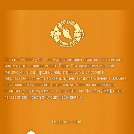
Shen Yun Performing Arts – это ведущая компания китайского классического
танца и музыки, основанная в Нью-Йорке. Она представляет китайский
классический танец, народные танцы и танцевальные истории в
сопровождении оркестра, а также выступления солистов. В течение 5000 лет в
Китае процветала дарованная свыше культура. Shen Yun возрождает эту
великолепную культуру в музыке и танце. Название Shen Yun (神韻) можно
перевести как «Красота танцующих небожителей».
Свяжитесь с нами: