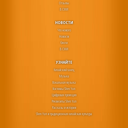
Отзывы
В СМИ
НОВОСТИ
Что нового
Новости
блоги
В СМИ
УЗНАЙТЕ
Китайский танец
Музыка
Вокальная музыка
Костюмы Shen Yun
Цифровая проекция
Реквизиты Shen Yun
Рассказы и истории
Shen Yun и традиционная китайская культура