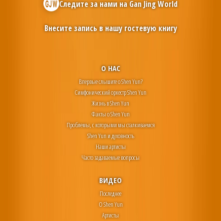
Следите за нами на
Gan Jing World
Внесите запись в нашу гостевую книгу
О НАС
Впервые слышите о Shen Yun?
Симфонический оркестр Shen Yun
Жизнь в Shen Yun
Факты о Shen Yun
Проблемы, с которыми мы сталкиваемся
Shen Yun и духовность
Наши артисты
Часто задаваемые вопросы
ВИДЕО
Последнее
О Shen Yun
Артисты