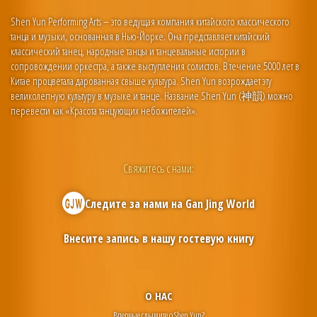
Shen Yun Performing Arts – это ведущая компания китайского классического
танца и музыки, основанная в Нью-Йорке. Она представляет китайский
классический танец, народные танцы и танцевальные истории в
сопровождении оркестра, а также выступления солистов. В течение 5000 лет в
Китае процветала дарованная свыше культура. Shen Yun возрождает эту
великолепную культуру в музыке и танце. Название Shen Yun (神韻) можно
перевести как «Красота танцующих небожителей».
Свяжитесь с нами:
Следите за нами на
Gan Jing World
Внесите запись в нашу гостевую книгу
О НАС
Впервые слышите о Shen Yun?