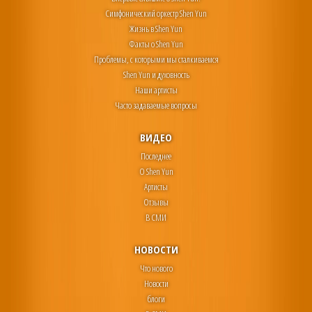
Симфонический оркестр Shen Yun
Жизнь в Shen Yun
Факты о Shen Yun
Проблемы, с которыми мы сталкиваемся
Shen Yun и духовность
Наши артисты
Часто задаваемые вопросы
ВИДЕО
Последнее
О Shen Yun
Артисты
Отзывы
В СМИ
НОВОСТИ
Что нового
Новости
блоги