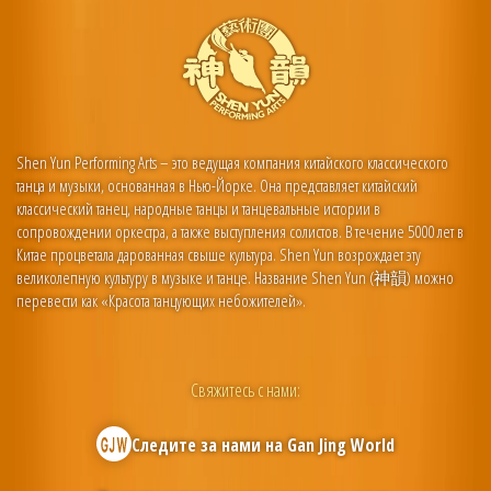
Shen Yun Performing Arts – это ведущая компания китайского классического
танца и музыки, основанная в Нью-Йорке. Она представляет китайский
классический танец, народные танцы и танцевальные истории в
сопровождении оркестра, а также выступления солистов. В течение 5000 лет в
Китае процветала дарованная свыше культура. Shen Yun возрождает эту
великолепную культуру в музыке и танце. Название Shen Yun (神韻) можно
перевести как «Красота танцующих небожителей».
Свяжитесь с нами:
Следите за нами на
Gan Jing World