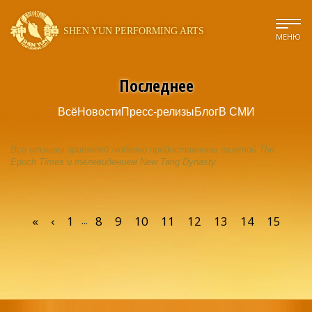
SHEN YUN PERFORMING ARTS
МЕНЮ
Последнее
Всё
Новости
Пресс-релизы
Блог
В СМИ
Все отзывы зрителей любезно предоставлены газетой The
Epoch Times и телевидением New Tang Dynasty.
...
«
‹
1
8
9
10
11
12
13
14
15