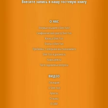
Внесите запись в нашу гостевую книгу
О НАС
Впервые слышите о Shen Yun?
Симфонический оркестр Shen Yun
Жизнь в Shen Yun
Факты о Shen Yun
Проблемы, с которыми мы сталкиваемся
Shen Yun и духовность
Наши артисты
Часто задаваемые вопросы
ВИДЕО
Последнее
О Shen Yun
Артисты
Отзывы
В СМИ