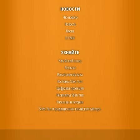
НОВОСТИ
Что нового
Новости
блоги
В СМИ
УЗНАЙТЕ
Китайский танец
Музыка
Вокальная музыка
Костюмы Shen Yun
Цифровая проекция
Реквизиты Shen Yun
Рассказы и истории
Shen Yun и традиционная китайская культура