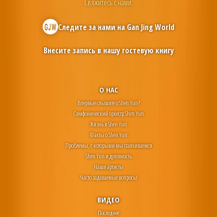
Свяжитесь с нами:
Следите за нами на
Gan Jing World
Внесите запись в нашу гостевую книгу
О НАС
Впервые слышите о Shen Yun?
Симфонический оркестр Shen Yun
Жизнь в Shen Yun
Факты о Shen Yun
Проблемы, с которыми мы сталкиваемся
Shen Yun и духовность
Наши артисты
Часто задаваемые вопросы
ВИДЕО
Последнее