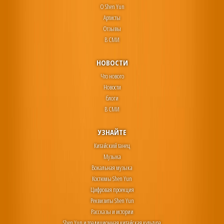
О Shen Yun
Артисты
Отзывы
В СМИ
НОВОСТИ
Что нового
Новости
блоги
В СМИ
УЗНАЙТЕ
Китайский танец
Музыка
Вокальная музыка
Костюмы Shen Yun
Цифровая проекция
Реквизиты Shen Yun
Рассказы и истории
Shen Yun и традиционная китайская культура