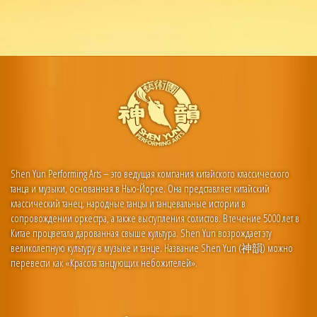
Shen Yun Performing Arts – это ведущая компания китайского классического
танца и музыки, основанная в Нью-Йорке. Она представляет китайский
классический танец, народные танцы и танцевальные истории в
сопровождении оркестра, а также выступления солистов. В течение 5000 лет в
Китае процветала дарованная свыше культура. Shen Yun возрождает эту
великолепную культуру в музыке и танце. Название Shen Yun (神韻) можно
перевести как «Красота танцующих небожителей».