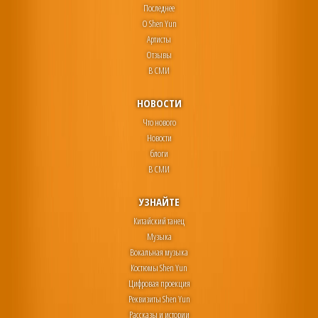
Последнее
О Shen Yun
Артисты
Отзывы
В СМИ
НОВОСТИ
Что нового
Новости
блоги
В СМИ
УЗНАЙТЕ
Китайский танец
Музыка
Вокальная музыка
Костюмы Shen Yun
Цифровая проекция
Реквизиты Shen Yun
Рассказы и истории