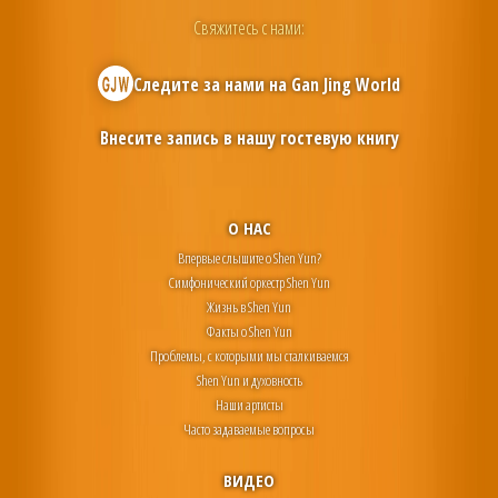
Свяжитесь с нами:
Следите за нами на
Gan Jing World
Внесите запись в нашу гостевую книгу
О НАС
Впервые слышите о Shen Yun?
Симфонический оркестр Shen Yun
Жизнь в Shen Yun
Факты о Shen Yun
Проблемы, с которыми мы сталкиваемся
Shen Yun и духовность
Наши артисты
Часто задаваемые вопросы
ВИДЕО