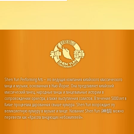
Shen Yun Performing Arts – это ведущая компания китайского классического
танца и музыки, основанная в Нью-Йорке. Она представляет китайский
классический танец, народные танцы и танцевальные истории в
сопровождении оркестра, а также выступления солистов. В течение 5000 лет в
Китае процветала дарованная свыше культура. Shen Yun возрождает эту
великолепную культуру в музыке и танце. Название Shen Yun (神韻) можно
перевести как «Красота танцующих небожителей».