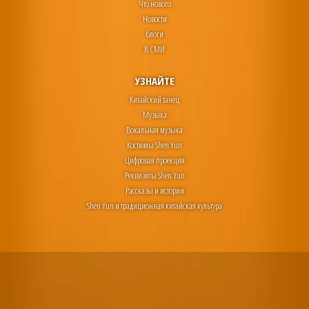
Что нового
Новости
блоги
В СМИ
УЗНАЙТЕ
Китайский танец
Музыка
Вокальная музыка
Костюмы Shen Yun
Цифровая проекция
Реквизиты Shen Yun
Рассказы и истории
Shen Yun и традиционная китайская культура