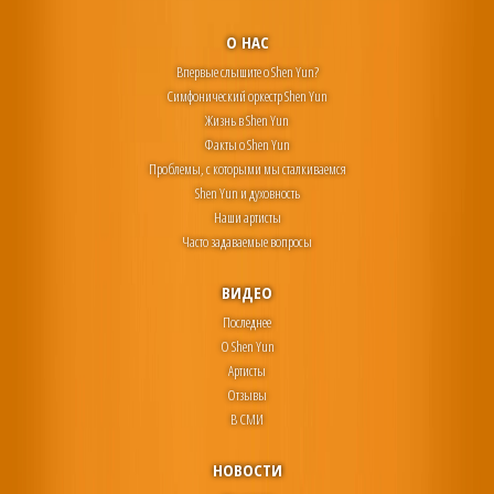
О НАС
Впервые слышите о Shen Yun?
Симфонический оркестр Shen Yun
Жизнь в Shen Yun
Факты о Shen Yun
Проблемы, с которыми мы сталкиваемся
Shen Yun и духовность
Наши артисты
Часто задаваемые вопросы
ВИДЕО
Последнее
О Shen Yun
Артисты
Отзывы
В СМИ
НОВОСТИ