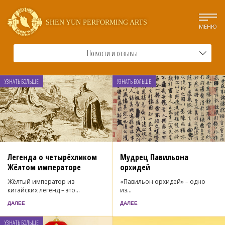
SHEN YUN PERFORMING ARTS
МЕНЮ
Новости и отзывы
УЗНАТЬ БОЛЬШЕ
УЗНАТЬ БОЛЬШЕ
Легенда о четырёхликом
Мудрец Павильона
Жёлтом императоре
орхидей
Жёлтый император из
«Павильон орхидей» – одно
китайских легенд – это...
из...
ДАЛЕЕ
ДАЛЕЕ
УЗНАТЬ БОЛЬШЕ