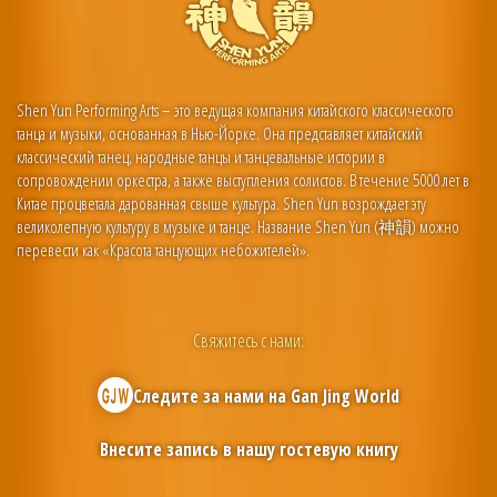
Shen Yun Performing Arts – это ведущая компания китайского классического
танца и музыки, основанная в Нью-Йорке. Она представляет китайский
классический танец, народные танцы и танцевальные истории в
сопровождении оркестра, а также выступления солистов. В течение 5000 лет в
Китае процветала дарованная свыше культура. Shen Yun возрождает эту
великолепную культуру в музыке и танце. Название Shen Yun (神韻) можно
перевести как «Красота танцующих небожителей».
Свяжитесь с нами:
Следите за нами на
Gan Jing World
Внесите запись в нашу гостевую книгу