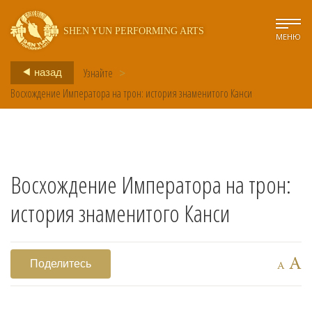
SHEN YUN PERFORMING ARTS
МЕНЮ
Узнайте
>
назад
Восхождение Императора на трон: история знаменитого Канси
Восхождение Императора на трон:
история знаменитого Канси
A
Поделитесь
A