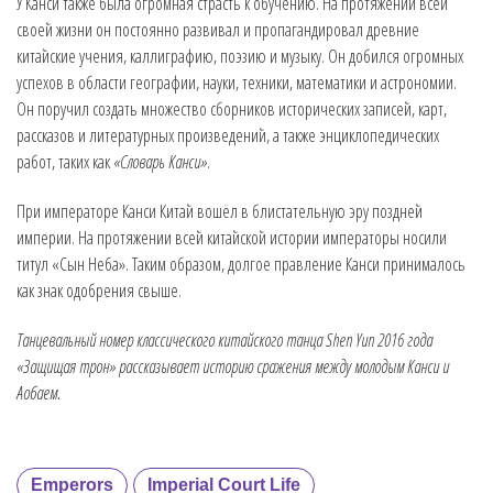
У Канси также была огромная страсть к обучению. На протяжении всей
своей жизни он постоянно развивал и пропагандировал древние
китайские учения, каллиграфию, поэзию и музыку. Он добился огромных
успехов в области географии, науки, техники, математики и астрономии.
Он поручил создать множество сборников исторических записей, карт,
рассказов и литературных произведений, а также энциклопедических
работ, таких как
«Словарь Канси»
.
При императоре Канси Китай вошёл в блистательную эру поздней
империи. На протяжении всей китайской истории императоры носили
титул «Сын Неба». Таким образом, долгое правление Канси принималось
как знак одобрения свыше.
Танцевальный номер классического китайского танца Shen Yun 2016 года
«Защищая трон» рассказывает историю сражения между молодым Канси и
Аобаем.
Emperors
Imperial Court Life