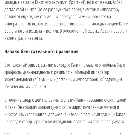
молодые вассалы Канси его окружили. Яростный, но в отчаянии, Аобай
достал свой кинжал (отказ разоружиться перед визитом к императору
является ещё одним серьёзным преступлением) и бросился на
императора. Он оказал сильное сопротивление, но молодых людей Канси
было много, а их силы – велики. В ожесточённой схватке Аобая повергли
наземь, раз и навсегда.
Начало блистательного правления
Этот сложный эпизод в жизни молодого Канси показал его необычайную
храбрость, дальновидность и решимость. Молодой император
зарекомендовал себя умным и достойным императором, обладающим
тактическим мышлением.
В течение следующей половины столетия Канси неустанно служил своей
стране. Он стабилизировал династию, усмирил внутренние мятежи и
иностранных соперников, а также значительно расширил границы Китая
на запад и север. При его великодушном правлении страна процветала.