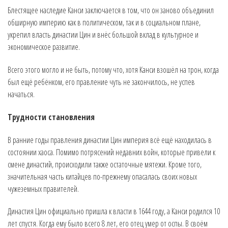
Блестящее наследие Канси заключается в том, что он заново объединил
обширную империю как в политическом, так и в социальном плане,
укрепил власть династии Цин и внёс большой вклад в культурное и
экономическое развитие.
Всего этого могло и не быть, потому что, хотя Канси взошёл на трон, когда
был ещё ребёнком, его правление чуть не закончилось, не успев
начаться.
Трудности становления
В ранние годы правления династии Цин империя всё ещё находилась в
состоянии хаоса. Помимо потрясений недавних войн, которые привели к
смене династий, происходили также остаточные мятежи. Кроме того,
значительная часть китайцев по-прежнему опасалась своих новых
чужеземных правителей.
Династия Цин официально пришла к власти в 1644 году, а Канси родился 10
лет спустя. Когда ему было всего 8 лет, его отец умер от оспы. В своём