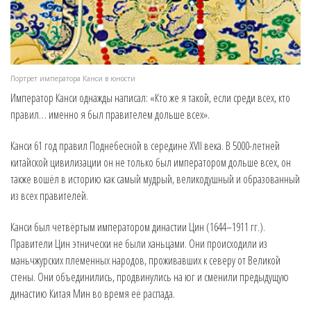
Портрет императора Канси в юности
Император Канси однажды написал: «Кто же я такой, если среди всех, кто
правил… именно я был правителем дольше всех».
Канси 61 год правил Поднебесной в середине XVII века. В 5000-летней
китайской цивилизации он не только был императором дольше всех, он
также вошёл в историю как самый мудрый, великодушный и образованный
из всех правителей.
Канси был четвёртым императором династии Цин (1644–1911 гг.).
Правители Цин этнически не были ханьцами. Они происходили из
маньчжурских племенных народов, проживавших к северу от Великой
стены. Они объединились, продвинулись на юг и сменили предыдущую
династию Китая Мин во время её распада.