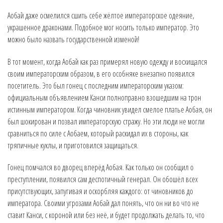
Аобай даже осмелился сшить себе жёлтое императорское одеяние,
украшенное драконами. Подобное мог носить только император. Это
можно было назвать государственной изменой!
В тот момент, когда Аобай как раз примерял новую одежду и восхищался
своим императорским образом, в его особняке внезапно появился
посетитель. Это был гонец с последним императорским указом:
официальным объявлением Канси полноправно взошедшим на трон
истинным императором. Когда чиновник увидел смелое платье Аобая, он
был шокирован и позвал императорскую стражу. Но эти люди не могли
сравниться по силе с Аобаем, который раскидал их в стороны, как
тряпичные куклы, и приготовился защищаться.
Гонец помчался во дворец вперёд Аобая. Как только он сообщил о
преступлении, появился сам деспотичный генерал. Он обошёл всех
присутствующих, запугивая и оскорбляя каждого: от чиновников до
императора. Своими угрозами Аобай дал понять, что он ни во что не
ставит Канси, с короной или без неё, и будет продолжать делать то, что