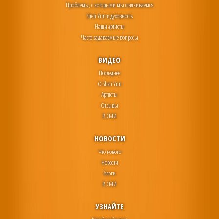
Проблемы, с которыми мы сталкиваемся
Shen Yun и духовность
Наши артисты
Часто задаваемые вопросы
ВИДЕО
Последнее
О Shen Yun
Артисты
Отзывы
В СМИ
НОВОСТИ
Что нового
Новости
блоги
В СМИ
УЗНАЙТЕ