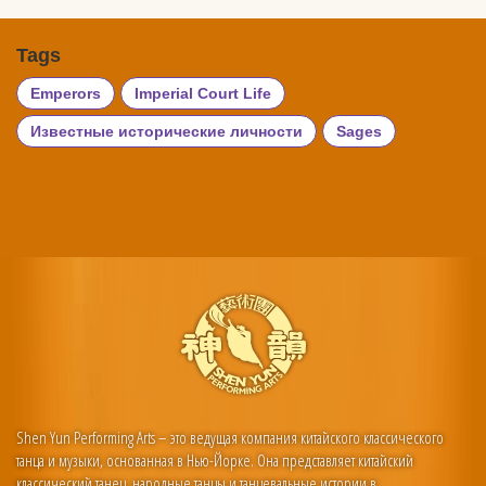
Tags
Emperors
Imperial Court Life
Известные исторические личности
Sages
Shen Yun Performing Arts – это ведущая компания китайского классического
танца и музыки, основанная в Нью-Йорке. Она представляет китайский
классический танец, народные танцы и танцевальные истории в