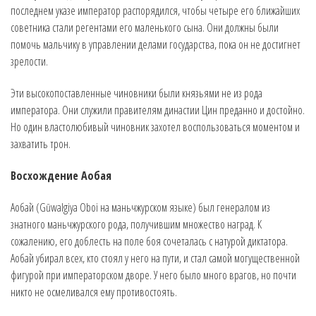
последнем указе император распорядился, чтобы четыре его ближайших
советника стали регентами его маленького сына. Они должны были
помочь мальчику в управлении делами государства, пока он не достигнет
зрелости.
Эти высокопоставленные чиновники были князьями не из рода
императора. Они служили правителям династии Цин преданно и достойно.
Но один властолюбивый чиновник захотел воспользоваться моментом и
захватить трон.
Восхождение Аобая
Аобай (Gūwalgiya Oboi на маньчжурском языке) был генералом из
знатного маньчжурского рода, получившим множество наград. К
сожалению, его доблесть на поле боя сочеталась с натурой диктатора.
Аобай убирал всех, кто стоял у него на пути, и стал самой могущественной
фигурой при императорском дворе. У него было много врагов, но почти
никто не осмеливался ему противостоять.