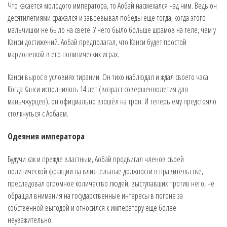
Что касается молодого императора, то Аобай насмехался над ним. Ведь он
десятилетиями сражался и завоёвывал победы ещё тогда, когда этого
мальчишки не было на свете. У него было больше шрамов на теле, чем у
Канси достижений. Аобай предполагал, что Канси будет простой
марионеткой в его политических играх.
Канси вырос в условиях тирании. Он тихо наблюдал и ждал своего часа.
Когда Канси исполнилось 14 лет (возраст совершеннолетия для
маньчжурцев), он официально взошёл на трон. И теперь ему предстояло
столкнуться с Аобаем.
Одеяния императора
Будучи как и прежде властным, Аобай продвигал членов своей
политической фракции на влиятельные должности в правительстве,
преследовал огромное количество людей, выступавших против него, не
обращал внимания на государственные интересы в погоне за
собственной выгодой и относился к императору ещё более
неуважительно.