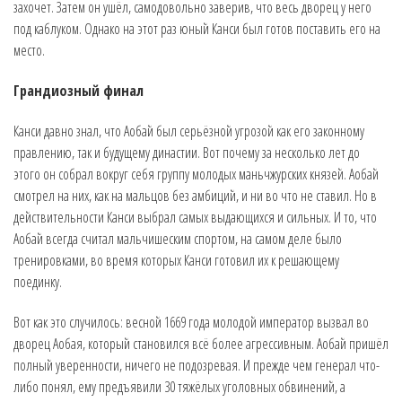
захочет. Затем он ушёл, самодовольно заверив, что весь дворец у него
под каблуком. Однако на этот раз юный Канси был готов поставить его на
место.
Грандиозный финал
Канси давно знал, что Аобай был серьёзной угрозой как его законному
правлению, так и будущему династии. Вот почему за несколько лет до
этого он собрал вокруг себя группу молодых маньчжурских князей. Аобай
смотрел на них, как на мальцов без амбиций, и ни во что не ставил. Но в
действительности Канси выбрал самых выдающихся и сильных. И то, что
Аобай всегда считал мальчишеским спортом, на самом деле было
тренировками, во время которых Канси готовил их к решающему
поединку.
Вот как это случилось: весной 1669 года молодой император вызвал во
дворец Аобая, который становился всё более агрессивным. Аобай пришёл
полный уверенности, ничего не подозревая. И прежде чем генерал что-
либо понял, ему предъявили 30 тяжёлых уголовных обвинений, а