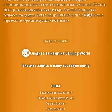
сопровождении оркестра, а также выступления солистов. В течение 5000 лет в
Китае процветала дарованная свыше культура. Shen Yun возрождает эту
великолепную культуру в музыке и танце. Название Shen Yun (神韻) можно
перевести как «Красота танцующих небожителей».
Свяжитесь с нами:
Следите за нами на
Gan Jing World
Внесите запись в нашу гостевую книгу
О НАС
Впервые слышите о Shen Yun?
Симфонический оркестр Shen Yun
Жизнь в Shen Yun
Факты о Shen Yun