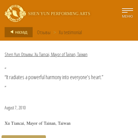
SHEN YUN PERFORMING ARTS
МЕНЮ
Отзывы
>
Xu testimonial
назад
Shen Yun Отзывы: Xu Tiancai, Mayor of Tainan, Taiwan
“
“It radiates a powerful harmony into everyone’s heart.”
”
August 7, 2010
Xu Tiancai, Mayor of Tainan, Taiwan